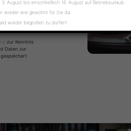
3. August bis einschließlich 16. August auf Betriebsurlaub.
Feiern – unser
Ca
Ihren Wün
ir wieder wie gewohnt für Sie da.
bald wieder begrüßen zu dürfen!
ung
zur Kenntnis
ganz bequem &
d Daten zur
 gespeichert