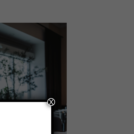
eplant?
X
kulinarische
e oder kleine