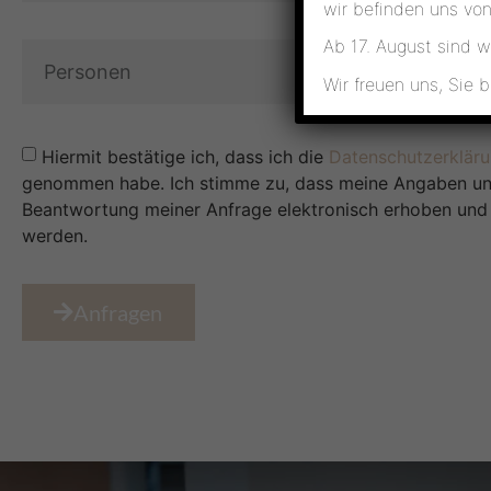
wir befinden uns von 
Ab 17. August sind w
Wir freuen uns, Sie 
Hiermit bestätige ich, dass ich die
Datenschutzerklär
genommen habe. Ich stimme zu, dass meine Angaben un
Beantwortung meiner Anfrage elektronisch erhoben und
werden.
Anfragen