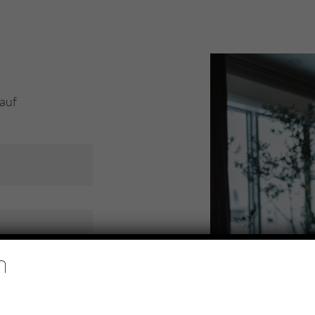
 auf
Event g
n
Wir haben die 
Lösung! Ob groß