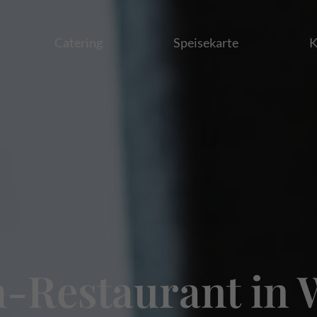
Catering
Speisekarte
K
h-Restaurant in 