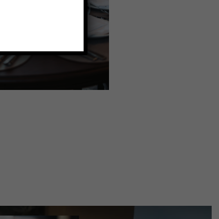
tering
passt sich
schen an.
 unverbindlich