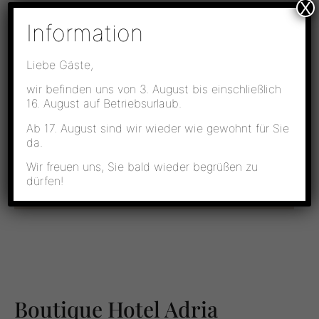
X
Information
Liebe Gäste,
Hiermit bestätige ich, dass ich die
wir befinden uns von 3. August bis einschließlich
Datenschutzerklärung
zur Kenntnis genommen
16. August auf Betriebsurlaub.
habe. Ich stimme zu, dass meine Angaben und
Daten zur Beantwortung meiner Anfrage
Ab 17. August sind wir wieder wie gewohnt für Sie
elektronisch erhoben und gespeichert werden.
da.
Wir freuen uns, Sie bald wieder begrüßen zu
dürfen!
Senden
Boutique Hotel Adria